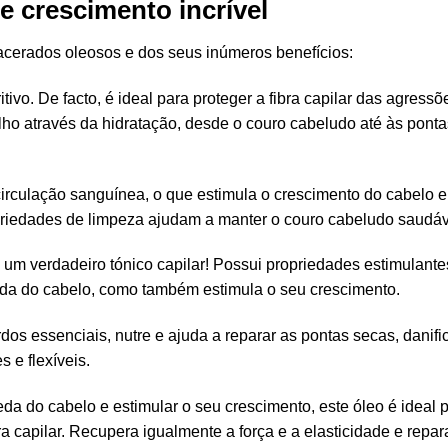
 crescimento incrível
acerados oleosos e dos seus inúmeros benefícios:
ivo. De facto, é ideal para proteger a fibra capilar das agress
rilho através da hidratação, desde o couro cabeludo até às pon
rculação sanguínea, o que estimula o crescimento do cabelo e 
riedades de limpeza ajudam a manter o couro cabeludo saudáv
um verdadeiro tónico capilar! Possui propriedades estimulantes
ueda do cabelo, como também estimula o seu crescimento.
dos essenciais, nutre e ajuda a reparar as pontas secas, danifi
s e flexíveis.
 do cabelo e estimular o seu crescimento, este óleo é ideal p
a capilar. Recupera igualmente a força e a elasticidade e repar