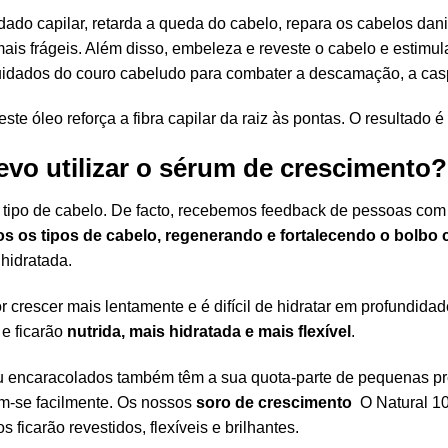
ado capilar, retarda a queda do cabelo, repara os cabelos dani
ais frágeis. Além disso, embeleza e reveste o cabelo e estimu
cuidados do couro cabeludo para combater a descamação, a casp
este óleo reforça a fibra capilar da raiz às pontas. O resultado
evo utilizar o sérum de crescimento?
tipo de cabelo. De facto, recebemos feedback de pessoas com ca
 os tipos de cabelo, regenerando e fortalecendo o bolbo c
hidratada.
r crescer mais lentamente e é difícil de hidratar em profundida
e ficarão
nutrida, mais hidratada e mais flexível
.
ou encaracolados também têm a sua quota-parte de pequenas pr
tem-se facilmente. Os nossos
soro de crescimento
O Natural 1
s ficarão revestidos, flexíveis e brilhantes.