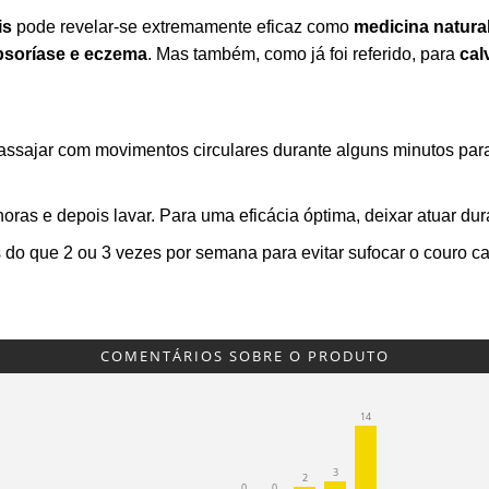
is
pode revelar-se extremamente eficaz como
medicina natura
psoríase e eczema
. Mas também, como já foi referido, para
cal
assajar com movimentos circulares durante alguns minutos par
oras e depois lavar. Para uma eficácia óptima, deixar atuar dura
do que 2 ou 3 vezes por semana para evitar sufocar o couro cabe
COMENTÁRIOS SOBRE O PRODUTO
14
3
2
0
0