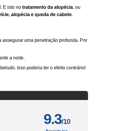
l
. E isto no
tratamento da alopécia
, ou
vície, alopécia e queda de cabelo
.
a assegurar uma penetração profunda. Por
nte a noite.
ludo. Isso poderia ter o efeito contrário!
9.3
/10