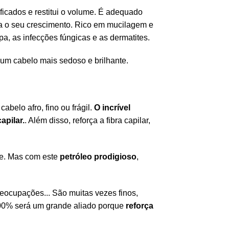
ficados e restitui o volume. É adequado
la o seu crescimento. Rico em mucilagem e
a, as infecções fúngicas e as dermatites.
 é um cabelo mais sedoso e brilhante.
belo afro, fino ou frágil.
O incrível
apilar.
. Além disso, reforça a fibra capilar,
de. Mas com este
petróleo prodigioso
,
eocupações... São muitas vezes finos,
00% será um grande aliado porque
reforça