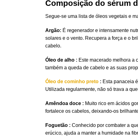
Composição do sérum de
Segue-se uma lista de óleos vegetais e m
Argão:
É regenerador e intensamente nutrit
solares e o vento. Recupera a força e o b
cabelo.
Óleo de alho :
Este macerado melhora a ci
também a queda de cabelo e as suas prop
Óleo de cominho preto
:
Esta panaceia é 
Utilizada regularmente, não só trava a q
Amêndoa doce :
Muito rico em ácidos gor
fortalece os cabelos, deixando-os brilhante
Foguetão :
Conhecido por combater a queda
erúcico, ajuda a manter a humidade na fibr