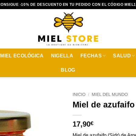
CONSIGUE -10% DE DESCUENTO EN TU PEDIDO CON EL CÓDIGO MIEL1
MIEL ECOLÓGICA
NIGELLA
FECHAS
SALUD
BLOG
INICIO
/
MIEL DEL MUNDO
Miel de azufaifo
17,90
€
Miel de azufaifo (Sidr) de Arge