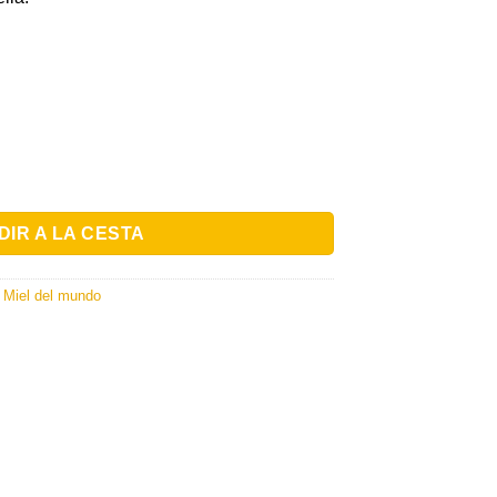
) d'Algérie
DIR A LA CESTA
,
Miel del mundo