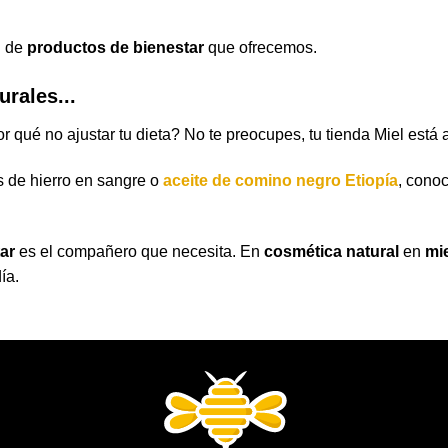
d de
productos de bienestar
que ofrecemos.
urales...
r qué no ajustar tu dieta? No te preocupes, tu tienda Miel está 
es de hierro en sangre o
aceite de comino negro
Etiopía
, conoc
ar
es el compañero que necesita. En
cosmética natural
en
mi
ía.