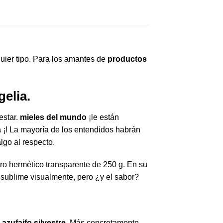
quier tipo. Para los amantes de
productos
gelia.
estar.
mieles del mundo
¡le están
a
¡! La mayoría de los entendidos habrán
lgo al respecto.
arro hermético transparente de 250 g. En su
sublime visualmente, pero ¿y el sabor?
o
azufaifo silvestre
, Más concretamente,