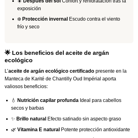
☀️
Después del sol
Confort y rehidratación tras la
exposición
❄️
Protección invernal
Escudo contra el viento
frío y seco
🌟 Los beneficios del aceite de argán
ecológico
L’
aceite de argán ecológico certificado
presente en la
Manteca de Karité de Chantilly Oud Impérial aporta
valiosos beneficios:
💧
Nutrición capilar profunda
Ideal para cabellos
secos y barbas
✨
Brillo natural
Efecto satinado sin aspecto graso
🌿
Vitamina E natural
Potente protección antioxidante