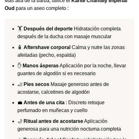
Más allá de la barba, utilice el
Karité Chantilly Imperial
Oud
para un aseo completo :
🏋️
Después del deporte
Hidratación completa
después de la ducha con masaje muscular
🧴
Aftershave corporal
Calma y nutre las zonas
afeitadas (pecho, espalda)
✋
Manos ásperas
Aplicación por la noche, llevar
guantes de algodón si es necesario
🦶
Pies secos
Masaje generoso antes de
acostarse, calcetines de algodón
💼
Antes de una cita
: Discreto retoque
perfumado en muñecas y cuello
🌙
Ritual antes de acostarse
Aplicación
generosa para una nutrición nocturna completa