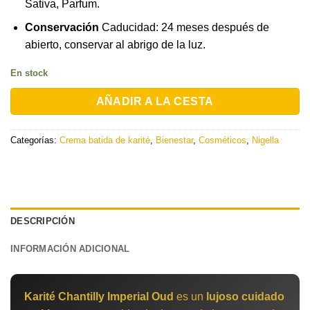
Sativa, Parfum.
Conservación
Caducidad: 24 meses después de
abierto, conservar al abrigo de la luz.
En stock
AÑADIR A LA CESTA
Categorías:
Crema batida de karité
,
Bienestar
,
Cosméticos
,
Nigella
DESCRIPCIÓN
INFORMACIÓN ADICIONAL
Karité Chantilly Imperial Oud
es un
lujoso cuidado