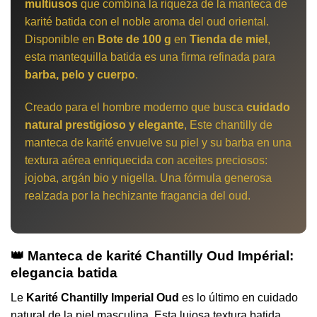
multiusos
que combina la riqueza de la manteca de
karité batida con el noble aroma del oud oriental.
Disponible en
Bote de 100 g
en
Tienda de miel
,
esta mantequilla batida es una firma refinada para
barba, pelo y cuerpo
.
Creado para el hombre moderno que busca
cuidado
natural prestigioso y elegante
, Este chantilly de
manteca de karité envuelve su piel y su barba en una
textura aérea enriquecida con aceites preciosos:
jojoba, argán bio y nigella. Una fórmula generosa
realzada por la hechizante fragancia del oud.
👑 Manteca de karité Chantilly Oud Impérial:
elegancia batida
Le
Karité Chantilly Imperial Oud
es lo último en cuidado
natural de la piel masculina. Esta lujosa textura batida